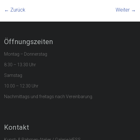
← Zurück
Weiter →
Öffnungszeiten
Montag – Donnerstag
8.30 – 13.30 Uhr
Samstag
10.00 – 12.30 Uhr
Nachmittags und freitags nach Vereinbarung.
Kontakt
Kunst- & Rahmen-Atelier / Galerie HESS