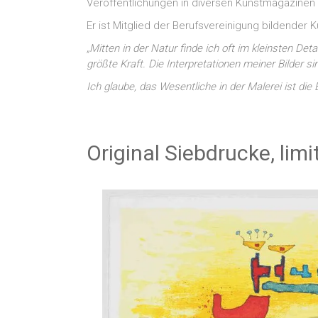
Veröffentlichungen in diversen Kunstmagazinen
Er ist Mitglied der Berufsvereinigung bildender K
„Mitten in der Natur finde ich oft im kleinsten De
größte Kraft. Die Interpretationen meiner Bilder s
Ich glaube, das Wesentliche in der Malerei ist die 
Original Siebdrucke, lim