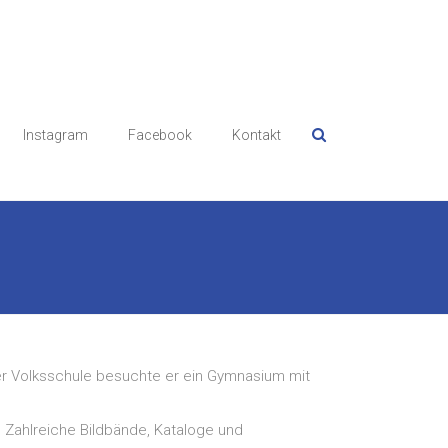
Instagram
Facebook
Kontakt
der Volksschule besuchte er ein Gymnasium mit
 Zahlreiche Bildbände, Kataloge und