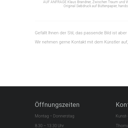
AUF ANFRAGE Klaus Brandner, Zwischen Traum und Wirk
Original Siebdruck auf Büttenpapier, hand
Gefällt Ihnen der Stil, das passende Bild ist ab
Wir nehmen gerne Kontakt mit dem Künstler auf
Öffnungszeiten
Kon
Montag – Donnerstag
Kunst-
8.30 – 13.30 Uhr
Thomas