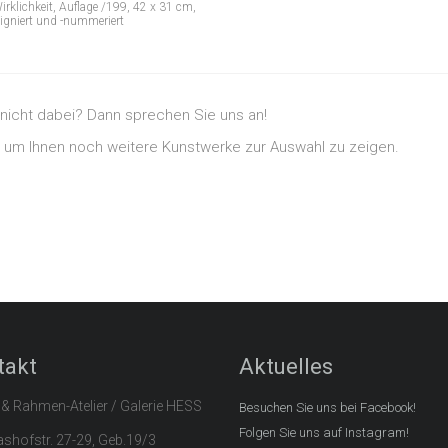
lichkeit, Auflage /199, 42 x 31 cm,
signiert und -nummeriert
er nicht dabei? Dann sprechen Sie uns an!
, um Ihnen noch weitere Kunstwerke zur Auswahl zu zeigen.
takt
Aktuelles
 & Rahmen-Atelier / Galerie HESS
Besuchen Sie uns bei Facebook!
Folgen Sie uns auf Instagram!
hofstr. 27-29, Geb.19/3