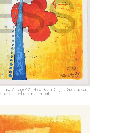
 easy, Auflage /120, 45 x 48 cm, Original Siebdruck auf
r, handsigniert und -nummeriert