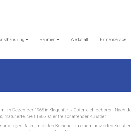
Kunsthandlung HESS
unsthandlung
Rahmen
Werkstatt
Firmenservice
dern, im Dezember 1965 in Klagenfurt / Österreich geboren. Nach 
 maturierte. Seit 1986 ist er freischaffender Künstler.
prachigen Raum, machten Brandner zu einem arrivierten Künstler.