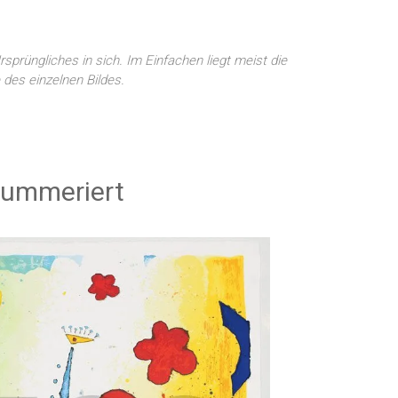
sprüngliches in sich. Im Einfachen liegt meist die
 des einzelnen Bildes.
-nummeriert