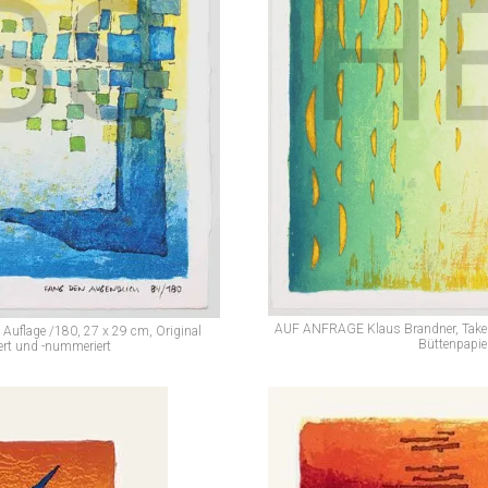
AUF ANFRAGE Klaus Brandner, Take it
uflage /180, 27 x 29 cm, Original
Büttenpapie
ert und -nummeriert