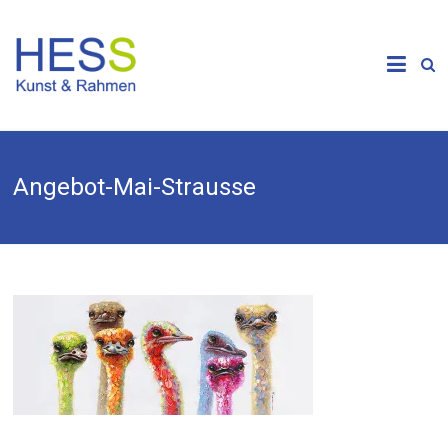
Skip
to
Galerie &
content
Kunsthandlung
HESS
Angebot-Mai-Strausse