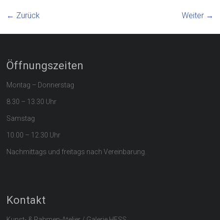
← Zurück
Weiter →
Öffnungszeiten
Montag – Donnerstag
8.30 – 13.30 Uhr
Samstag
10.00 – 12.30 Uhr
Nachmittags und freitags nach Vereinbarung.
Kontakt
Kunst- & Rahmen-Atelier / Galerie HESS