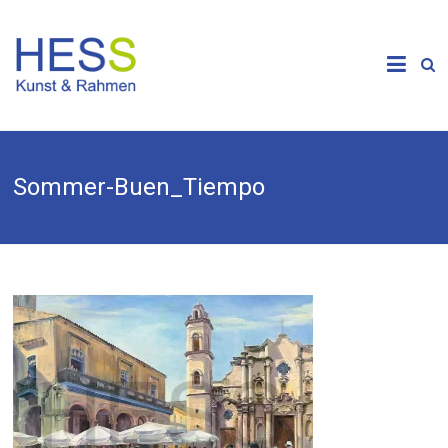
Skip
to
Galerie &
content
Kunsthandlung
HESS
Sommer-Buen_Tiempo