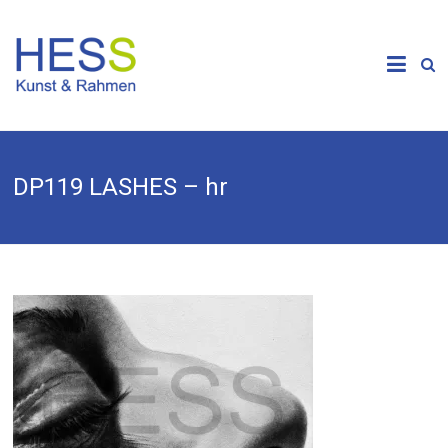
Skip
to
Galerie &
content
Kunsthandlung
HESS
DP119 LASHES – hr