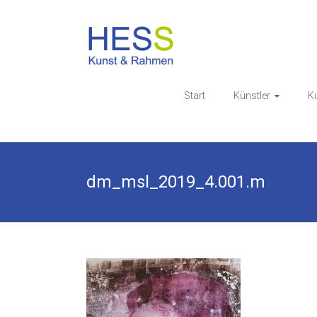
Skip
to
Galerie & 
content
Start
Künstler
K
dm_msl_2019_4.001.m