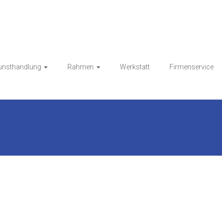
Kunsthandlung HESS
unsthandlung
Rahmen
Werkstatt
Firmenservice