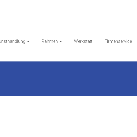
Kunsthandlung HESS
unsthandlung
Rahmen
Werkstatt
Firmenservice