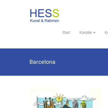
Skip
to
Galerie & 
content
Start
Künstler
K
Barcelona