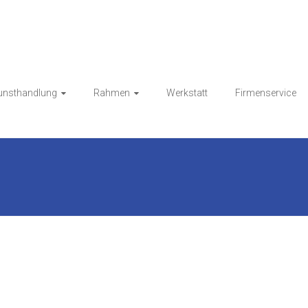
Kunsthandlung HESS
unsthandlung
Rahmen
Werkstatt
Firmenservice