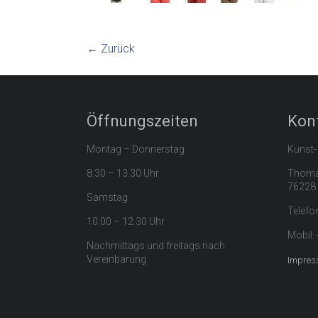
← Zurück
Öffnungszeiten
Kon
Montag – Donnerstag
Kunst-
8.30 – 13.30 Uhr
Thomas
76228 
Samstag
Telefo
10.00 – 12.30 Uhr
Mobil:
Nachmittags und freitags nach
Vereinbarung.
Impres