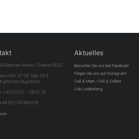
takt
Aktuelles
 & Rahmen-Atelier / Galerie HESS
Besuchen Sie uns bei Facebook!
Folgen Sie uns auf Instagram!
hofstr. 27-29, Geb.19/3
Call & Meet / Call & Collect
Karlsruhe Stupferich
Udo Lindenberg
n: +49 (0)721 – 38 01 24
 +49 (0)1742440278
sum