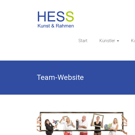
Skip
to
Galerie & 
content
Start
Künstler
K
Team-Website