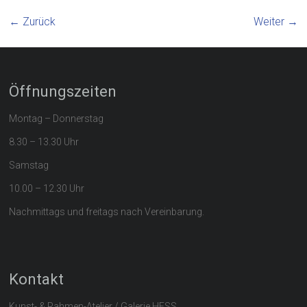
← Zurück
Weiter →
Öffnungszeiten
Montag – Donnerstag
8.30 – 13.30 Uhr
Samstag
10.00 – 12.30 Uhr
Nachmittags und freitags nach Vereinbarung.
Kontakt
Kunst- & Rahmen-Atelier / Galerie HESS