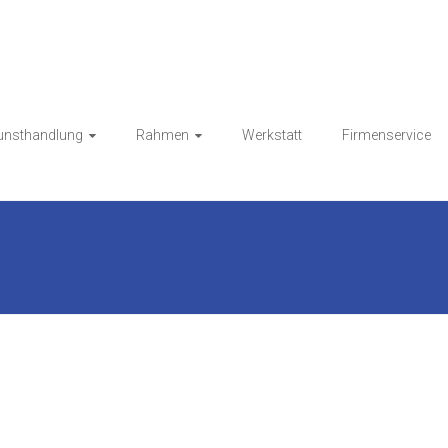
Kunsthandlung HESS
unsthandlung
Rahmen
Werkstatt
Firmenservice