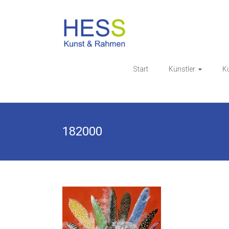
Skip
to
Galerie & 
content
Start
Künstler
K
182000