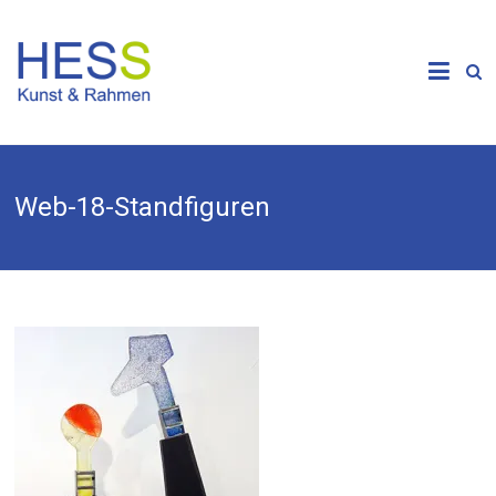
Skip
to
Galerie &
content
Kunsthandlung
HESS
Web-18-Standfiguren