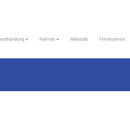
Kunsthandlung HESS
unsthandlung
Rahmen
Werkstatt
Firmenservice