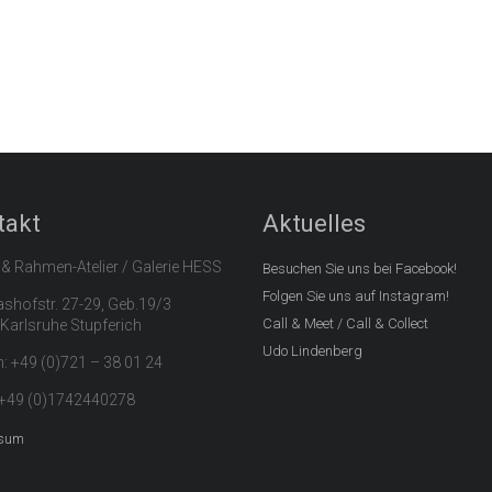
takt
Aktuelles
 & Rahmen-Atelier / Galerie HESS
Besuchen Sie uns bei Facebook!
Folgen Sie uns auf Instagram!
hofstr. 27-29, Geb.19/3
Call & Meet / Call & Collect
Karlsruhe Stupferich
Udo Lindenberg
n: +49 (0)721 – 38 01 24
 +49 (0)1742440278
sum