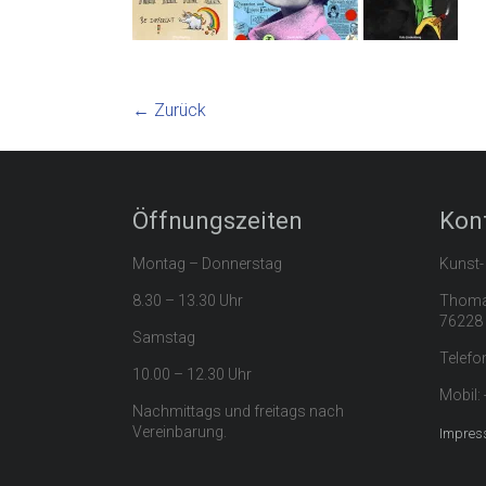
← Zurück
Öffnungszeiten
Kon
Montag – Donnerstag
Kunst-
8.30 – 13.30 Uhr
Thomas
76228 
Samstag
Telefo
10.00 – 12.30 Uhr
Mobil:
Nachmittags und freitags nach
Vereinbarung.
Impres