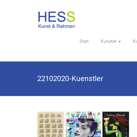
Skip
to
Galerie & 
content
Start
Künstler
K
22102020-Kuenstler