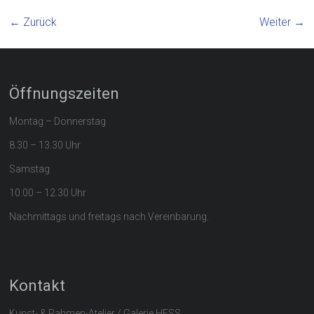
← Zurück
Weiter →
Öffnungszeiten
Montag – Donnerstag
8.30 – 13.30 Uhr
Samstag
10.00 – 12.30 Uhr
Nachmittags und freitags nach Vereinbarung.
Kontakt
Kunst- & Rahmen-Atelier / Galerie HESS