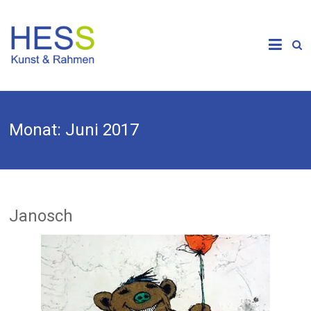
Skip
to
Galerie &
content
Kunsthandlung
HESS
Monat:
Juni 2017
Janosch