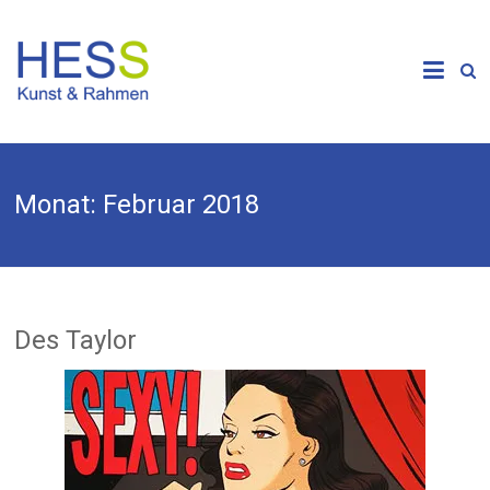
Skip
to
Galerie &
content
Kunsthandlung
HESS
Monat:
Februar 2018
Des Taylor