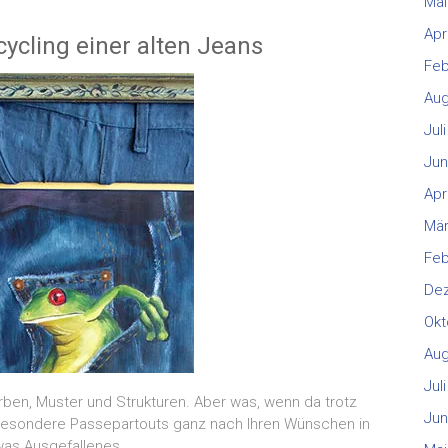
Mai
Apr
ycling einer alten Jeans
Feb
Aug
Jul
Jun
Apr
Mär
Feb
De
Okt
Aug
Jul
rben, Muster und Strukturen. Aber was, wenn da trotz
Jun
en besondere Passepartouts ganz nach Ihren Wünschen in
twas Ausgefallenes