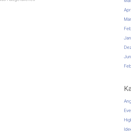
Mai
Apr
Mär
Feb
Jan
De
Jun
Feb
Ka
An
Eve
Hig
Ide