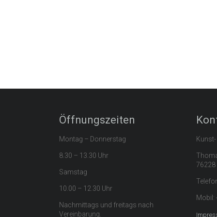
Öffnungszeiten
Kon
Montag – Donnerstag
Kunst-
8.30 – 13.30 Uhr
Thomas
76228 
Samstag
Telefo
10.00 – 12.30 Uhr
Mobil:
Nachmittags und freitags nach
Vereinbarung.
Impres