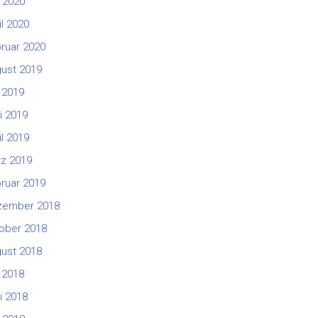
 2020
il 2020
ruar 2020
ust 2019
i 2019
i 2019
il 2019
z 2019
ruar 2019
zember 2018
ober 2018
ust 2018
i 2018
i 2018