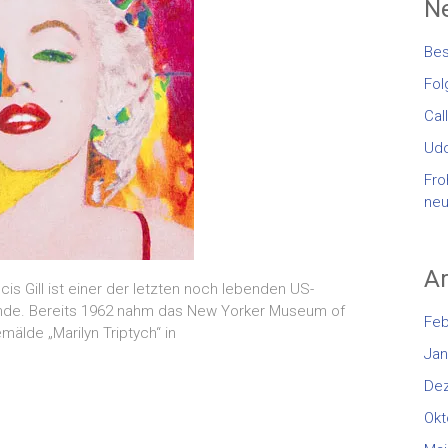
Ne
Bes
Fol
Cal
Udo
Fro
neu
Ar
s Gill ist einer der letzten noch lebenden US-
unde. Bereits 1962 nahm das New Yorker Museum of
Feb
älde „Marilyn Triptych“ in
Jan
De
Okt