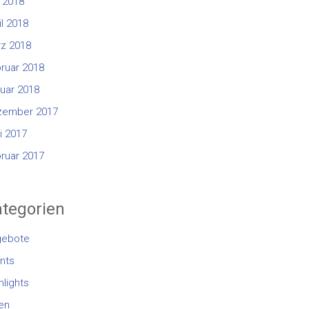
 2018
il 2018
z 2018
ruar 2018
uar 2018
zember 2017
i 2017
ruar 2017
tegorien
gebote
nts
hlights
en