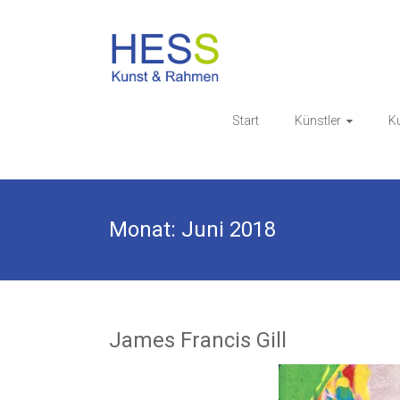
Skip
to
Galerie & 
content
Start
Künstler
K
Monat:
Juni 2018
James Francis Gill