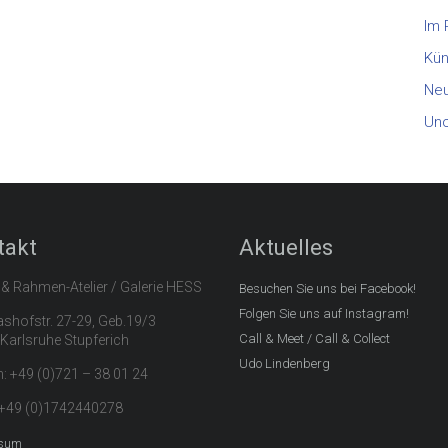
Im
Kün
Neu
Unc
takt
Aktuelles
 & Rahmen-Atelier / Galerie HESS
Besuchen Sie uns bei Facebook!
Folgen Sie uns auf Instagram!
hofstr. 27-29, Geb.19/3
Call & Meet / Call & Collect
Karlsruhe Stupferich
Udo Lindenberg
n: +49 (0)721 – 38 01 24
 +49 (0)1742440278
sum