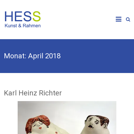
Skip
to
Galerie &
content
Kunsthandlung
HESS
Monat:
April 2018
Karl Heinz Richter