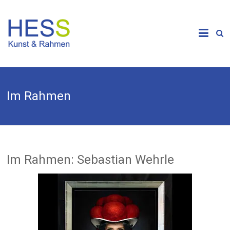
Skip
to
Galerie &
content
Kunsthandlung
HESS
Im Rahmen
Im Rahmen: Sebastian Wehrle