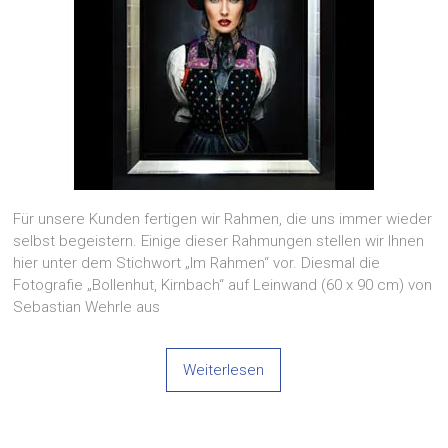
Für unsere Kunden fertigen wir Rahmen, die uns immer wieder
selbst begeistern. Einige dieser Rahmungen stellen wir Ihnen
hier unter dem Stichwort „Im Rahmen“ vor. Diesmal die
Fotografie „Bollenhut, Kirnbach“ auf Leinwand (60 x 90 cm) von
Sebastian Wehrle aus
Weiterlesen